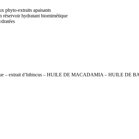
ux phyto-extraits apaisants
n réservoir hydratant biomimétique
ydratées
ycosidique – extrait d’hibiscus – HUILE DE MACADAMIA – HUILE DE 