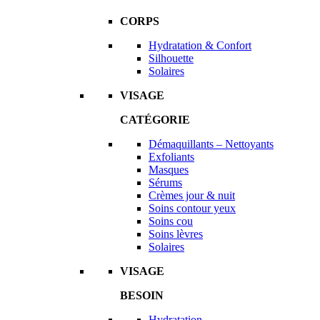
CORPS
Hydratation & Confort
Silhouette
Solaires
VISAGE
CATÉGORIE
Démaquillants – Nettoyants
Exfoliants
Masques
Sérums
Crèmes jour & nuit
Soins contour yeux
Soins cou
Soins lèvres
Solaires
VISAGE
BESOIN
Hydratation