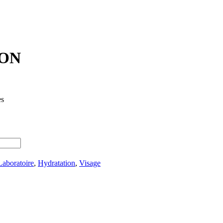
SON
es
boratoire
,
Hydratation
,
Visage