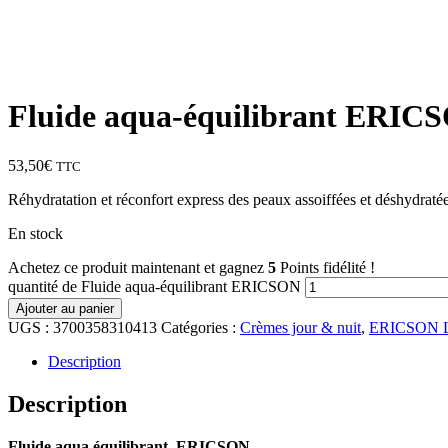
Fluide aqua-équilibrant ERIC
53,50
€
TTC
Réhydratation et réconfort express des peaux assoiffées et déshydraté
En stock
Achetez ce produit maintenant et gagnez
5
Points fidélité !
quantité de Fluide aqua-équilibrant ERICSON
Ajouter au panier
UGS :
3700358310413
Catégories :
Crèmes jour & nuit
,
ERICSON La
Description
Description
Fluide aqua équilibrant ERICSON