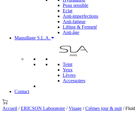
Peau sensible
Eclat
Anti-imperfections
Anti-fatigue
Lifting & Fermeté
Anti-âge
Maquillage S.L.A.
Teint
Yeux
Lèvres
Accessoires
Contact
Accueil
/
ERICSON Laboratoire
/
Visage
/
Crèmes jour & nuit
/ Flui