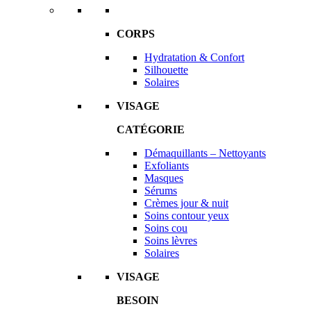
CORPS
Hydratation & Confort
Silhouette
Solaires
VISAGE
CATÉGORIE
Démaquillants – Nettoyants
Exfoliants
Masques
Sérums
Crèmes jour & nuit
Soins contour yeux
Soins cou
Soins lèvres
Solaires
VISAGE
BESOIN