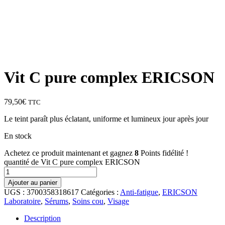
Vit C pure complex ERICSON
79,50
€
TTC
Le teint paraît plus éclatant, uniforme et lumineux jour après jour
En stock
Achetez ce produit maintenant et gagnez
8
Points fidélité !
quantité de Vit C pure complex ERICSON
Ajouter au panier
UGS :
3700358318617
Catégories :
Anti-fatigue
,
ERICSON
Laboratoire
,
Sérums
,
Soins cou
,
Visage
Description