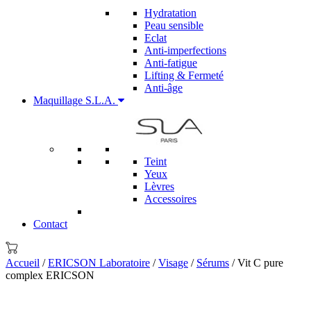
Hydratation
Peau sensible
Eclat
Anti-imperfections
Anti-fatigue
Lifting & Fermeté
Anti-âge
Maquillage S.L.A.
Teint
Yeux
Lèvres
Accessoires
Contact
Accueil
/
ERICSON Laboratoire
/
Visage
/
Sérums
/ Vit C pure
complex ERICSON