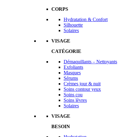
CORPS
Hydratation & Confort
Silhouette
Solaires
VISAGE
CATÉGORIE
Démaquillants – Nettoyants
Exfoliants
Masques
Sérums
Crèmes jour & nuit
Soins contour yeux
Soins cou
Soins lèvres
Solaires
VISAGE
BESOIN
Hydratation