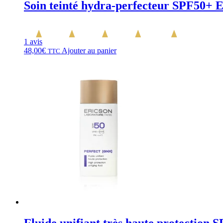
Soin teinté hydra-perfecteur SPF50
1 avis
48,00
€
Ajouter au panier
TTC
Fluide unifiant très haute protectio