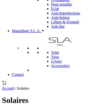
Peau sensible
Eclat
Anti-imperfections
Anti-fatigue
Lifting & Fermeté
Anti-âge
Maquillage S.L.A.
Teint
Yeux
Lèvres
Accessoires
Contact
Accueil
/ Solaires
Solaires