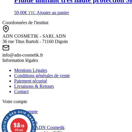
59,00
€
Ajouter au panier
TTC
Coordonnées de l'institut
ADN COSMETIK - SARL ADN
36 rue Titus Bartoli - 71160 Digoin
info@adn-cosmetik.fr
Information légales
Mentions Légales
Conditions générales de vente
Paiement sécurisé
Livraisons & Retours
Contact
Votre compte
Mon compte
Panier
Commandes
9.8
/10
Newsletter ADN Cosmetik
818 avis