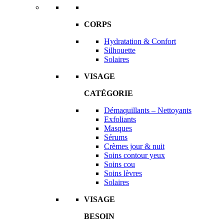
CORPS
Hydratation & Confort
Silhouette
Solaires
VISAGE
CATÉGORIE
Démaquillants – Nettoyants
Exfoliants
Masques
Sérums
Crèmes jour & nuit
Soins contour yeux
Soins cou
Soins lèvres
Solaires
VISAGE
BESOIN