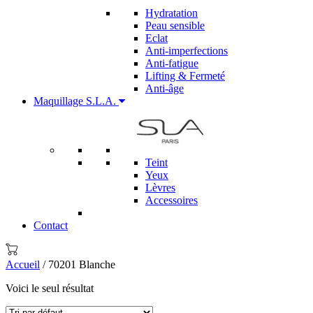
Hydratation
Peau sensible
Eclat
Anti-imperfections
Anti-fatigue
Lifting & Fermeté
Anti-âge
Maquillage S.L.A.
Teint
Yeux
Lèvres
Accessoires
Contact
Accueil
/ 70201 Blanche
Voici le seul résultat