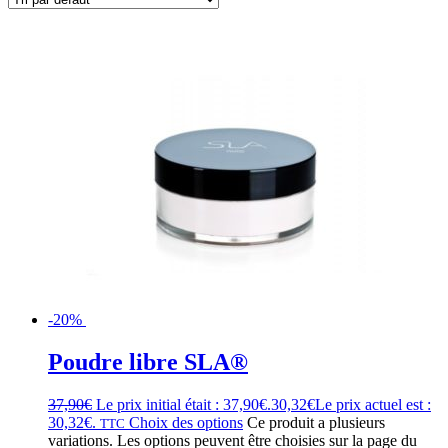
-20%
Poudre libre SLA®
37,90
€
Le prix initial était : 37,90€.
30,32
€
Le prix actuel est :
30,32€.
Choix des options
Ce produit a plusieurs
TTC
variations. Les options peuvent être choisies sur la page du