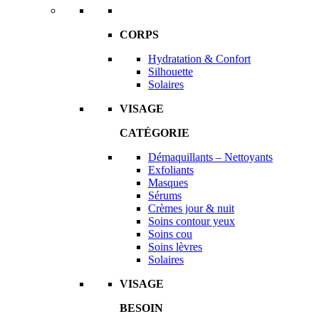
CORPS
Hydratation & Confort
Silhouette
Solaires
VISAGE
CATÉGORIE
Démaquillants – Nettoyants
Exfoliants
Masques
Sérums
Crèmes jour & nuit
Soins contour yeux
Soins cou
Soins lèvres
Solaires
VISAGE
BESOIN