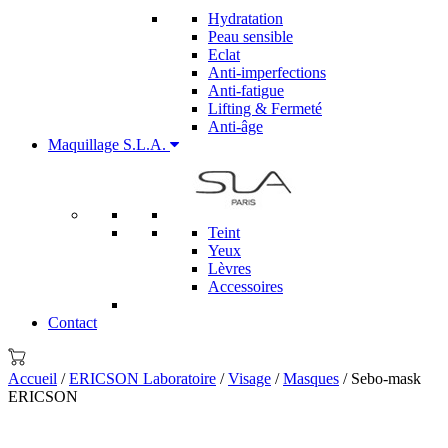
Hydratation
Peau sensible
Eclat
Anti-imperfections
Anti-fatigue
Lifting & Fermeté
Anti-âge
Maquillage S.L.A.
Teint
Yeux
Lèvres
Accessoires
Contact
Accueil
/
ERICSON Laboratoire
/
Visage
/
Masques
/ Sebo-mask
ERICSON