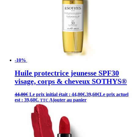
-10%
Huile protectrice jeunesse SPF30
visage, corps & cheveux SOTHYS®
44,00
€
Le prix initial était : 44,00€.
39,60
€
Le prix actuel
est : 39,60€.
Ajouter au panier
TTC