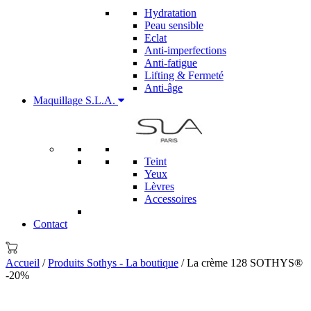
Hydratation
Peau sensible
Eclat
Anti-imperfections
Anti-fatigue
Lifting & Fermeté
Anti-âge
Maquillage S.L.A.
Teint
Yeux
Lèvres
Accessoires
Contact
Accueil
/
Produits Sothys - La boutique
/ La crème 128 SOTHYS®
-20%