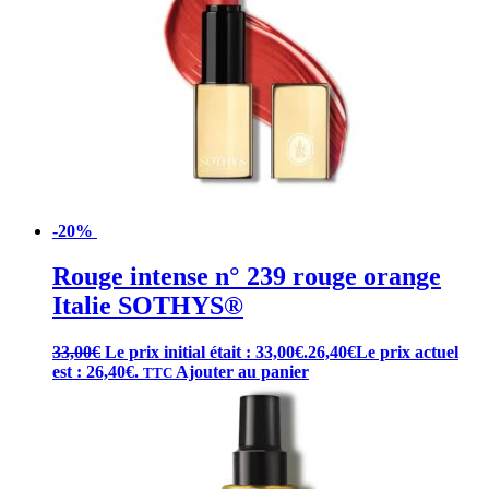
-20%
Rouge intense n° 239 rouge orange
Italie SOTHYS®
33,00
€
Le prix initial était : 33,00€.
26,40
€
Le prix actuel
est : 26,40€.
Ajouter au panier
TTC