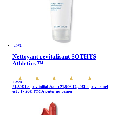
-20%
Nettoyant revitalisant SOTHYS
Athletics ™
2 avis
21,50
€
Le prix initial était : 21,50€.
17,20
€
Le prix actuel
est : 17,20€.
Ajouter au panier
TTC