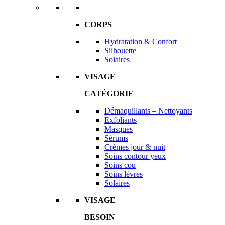
CORPS
Hydratation & Confort
Silhouette
Solaires
VISAGE
CATÉGORIE
Démaquillants – Nettoyants
Exfoliants
Masques
Sérums
Crèmes jour & nuit
Soins contour yeux
Soins cou
Soins lèvres
Solaires
VISAGE
BESOIN