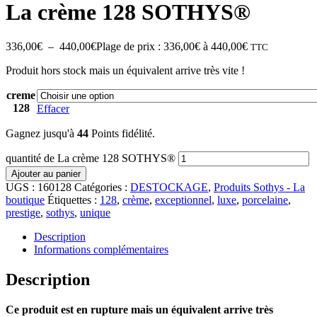
La crème 128 SOTHYS®
336,00
€
–
440,00
€
Plage de prix : 336,00€ à 440,00€
TTC
Produit hors stock mais un équivalent arrive très vite !
creme
128
Effacer
Gagnez jusqu'à
44
Points fidélité.
quantité de La crème 128 SOTHYS®
Ajouter au panier
UGS :
160128
Catégories :
DESTOCKAGE
,
Produits Sothys - La
boutique
Étiquettes :
128
,
crème
,
exceptionnel
,
luxe
,
porcelaine
,
prestige
,
sothys
,
unique
Description
Informations complémentaires
Description
Ce produit est en rupture mais un équivalent arrive très