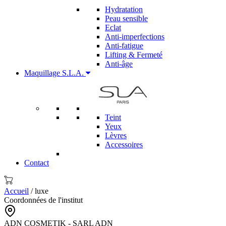
Hydratation
Peau sensible
Eclat
Anti-imperfections
Anti-fatigue
Lifting & Fermeté
Anti-âge
Maquillage S.L.A.
Teint
Yeux
Lèvres
Accessoires
Contact
Accueil
/ luxe
Coordonnées de l'institut
ADN COSMETIK - SARL ADN