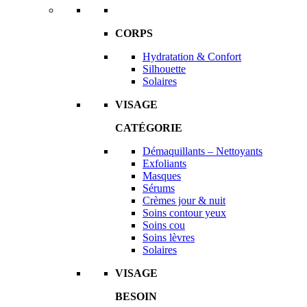
CORPS
Hydratation & Confort
Silhouette
Solaires
VISAGE
CATÉGORIE
Démaquillants – Nettoyants
Exfoliants
Masques
Sérums
Crèmes jour & nuit
Soins contour yeux
Soins cou
Soins lèvres
Solaires
VISAGE
BESOIN