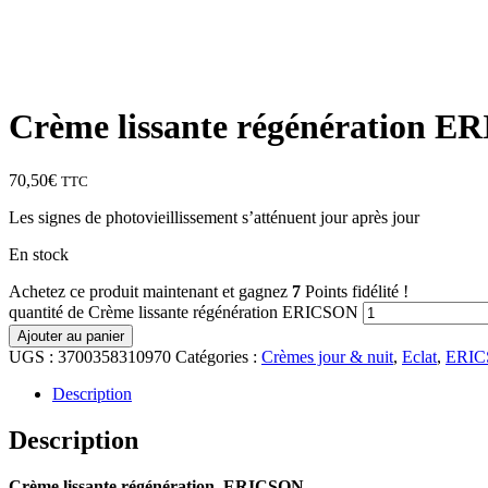
Crème lissante régénération 
70,50
€
TTC
Les signes de photovieillissement s’atténuent jour après jour
En stock
Achetez ce produit maintenant et gagnez
7
Points fidélité !
quantité de Crème lissante régénération ERICSON
Ajouter au panier
UGS :
3700358310970
Catégories :
Crèmes jour & nuit
,
Eclat
,
ERICS
Description
Description
Crème lissante régénération ERICSON