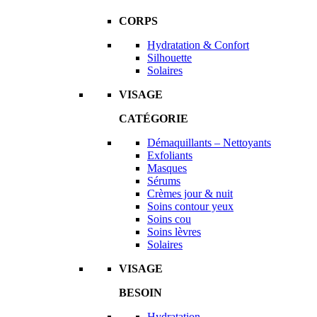
CORPS
Hydratation & Confort
Silhouette
Solaires
VISAGE
CATÉGORIE
Démaquillants – Nettoyants
Exfoliants
Masques
Sérums
Crèmes jour & nuit
Soins contour yeux
Soins cou
Soins lèvres
Solaires
VISAGE
BESOIN
Hydratation