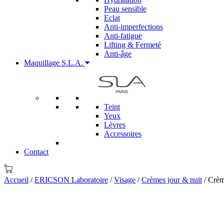
Peau sensible
Eclat
Anti-imperfections
Anti-fatigue
Lifting & Fermeté
Anti-âge
Maquillage S.L.A.
Teint
Yeux
Lèvres
Accessoires
Contact
Accueil
/
ERICSON Laboratoire
/
Visage
/
Crèmes jour & nuit
/ Crèm