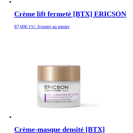
Crème lift fermeté [BTX] ERICSON
87,00
€
Ajouter au panier
TTC
Crème-masque densité [BTX]