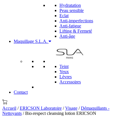
Hydratation
Peau sensible
Eclat
Anti-imperfections
Anti-fatigue
Lifting & Fermeté
Anti-âge
Maquillage S.L.A.
Teint
Yeux
Lèvres
Accessoires
Contact
Accueil
/
ERICSON Laboratoire
/
Visage
/
Démaquillants -
Nettoyants
/ Bio-respect cleansing lotion ERICSON