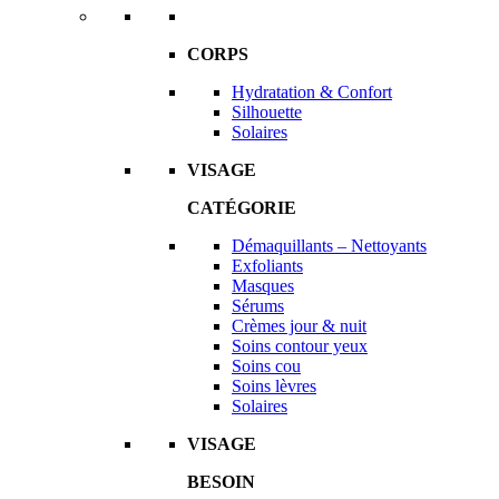
CORPS
Hydratation & Confort
Silhouette
Solaires
VISAGE
CATÉGORIE
Démaquillants – Nettoyants
Exfoliants
Masques
Sérums
Crèmes jour & nuit
Soins contour yeux
Soins cou
Soins lèvres
Solaires
VISAGE
BESOIN