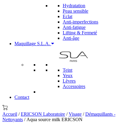
Hydratation
Peau sensible
Eclat
Anti-imperfections
Anti-fatigue
Lifting & Fermeté
Anti-âge
Maquillage S.L.A.
Teint
Yeux
Lèvres
Accessoires
Contact
Accueil
/
ERICSON Laboratoire
/
Visage
/
Démaquillants -
Nettoyants
/ Aqua source milk ERICSON