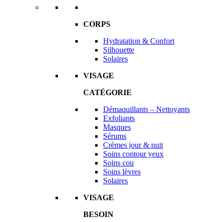
CORPS
Hydratation & Confort
Silhouette
Solaires
VISAGE
CATÉGORIE
Démaquillants – Nettoyants
Exfoliants
Masques
Sérums
Crèmes jour & nuit
Soins contour yeux
Soins cou
Soins lèvres
Solaires
VISAGE
BESOIN