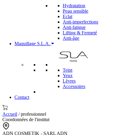
Hydratation
Peau sensible
Eclat
Anti-imperfections
Anti-fatigue
Lifting & Fermeté
Anti-âge
Maquillage S.L.A.
Teint
Yeux
Lèvres
Accessoires
Contact
Accueil
/ professionnel
Coordonnées de l'institut
ADN COSMETIK - SARL ADN