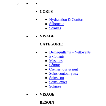
CORPS
Hydratation & Confort
Silhouette
Solaires
VISAGE
CATÉGORIE
Démaquillants – Nettoyants
Exfoliants
Masques
Sérums
Crèmes jour & nuit
Soins contour yeux
Soins cou
Soins lèvres
Solaires
VISAGE
BESOIN