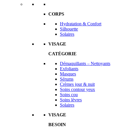
CORPS
Hydratation & Confort
Silhouette
Solaires
VISAGE
CATÉGORIE
Démaquillants – Nettoyants
Exfoliants
Masques
Sérums
Crèmes jour & nuit
Soins contour yeux
Soins cou
Soins lèvres
Solaires
VISAGE
BESOIN