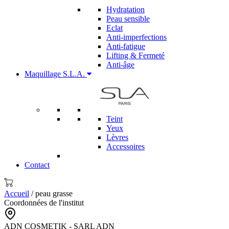
Hydratation
Peau sensible
Eclat
Anti-imperfections
Anti-fatigue
Lifting & Fermeté
Anti-âge
Maquillage S.L.A.
Teint
Yeux
Lèvres
Accessoires
Contact
Accueil
/ peau grasse
Coordonnées de l'institut
ADN COSMETIK - SARL ADN