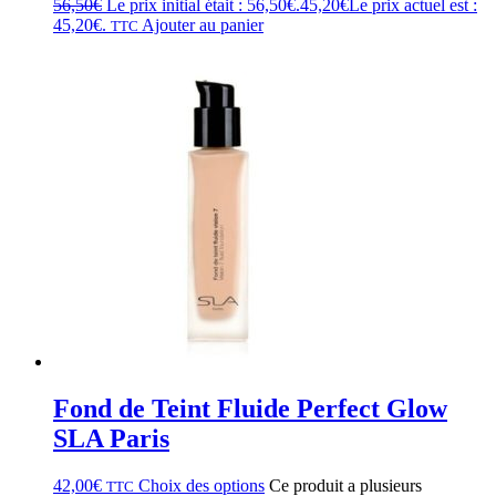
56,50
€
Le prix initial était : 56,50€.
45,20
€
Le prix actuel est :
45,20€.
Ajouter au panier
TTC
Fond de Teint Fluide Perfect Glow
SLA Paris
42,00
€
Choix des options
Ce produit a plusieurs
TTC