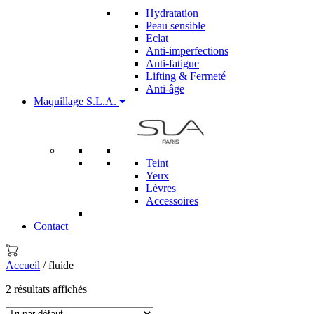
Hydratation
Peau sensible
Eclat
Anti-imperfections
Anti-fatigue
Lifting & Fermeté
Anti-âge
Maquillage S.L.A.
Teint
Yeux
Lèvres
Accessoires
Contact
Accueil
/ fluide
2 résultats affichés