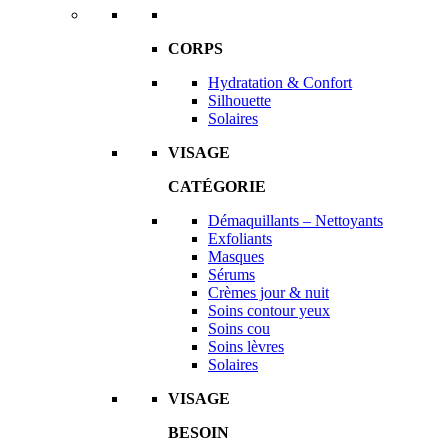
CORPS
Hydratation & Confort
Silhouette
Solaires
VISAGE
CATÉGORIE
Démaquillants – Nettoyants
Exfoliants
Masques
Sérums
Crèmes jour & nuit
Soins contour yeux
Soins cou
Soins lèvres
Solaires
VISAGE
BESOIN