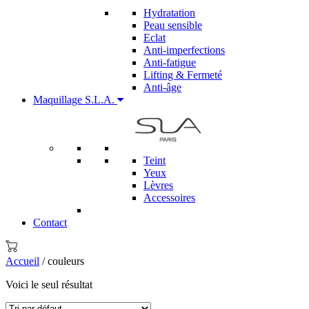
Hydratation
Peau sensible
Eclat
Anti-imperfections
Anti-fatigue
Lifting & Fermeté
Anti-âge
Maquillage S.L.A.
Teint
Yeux
Lèvres
Accessoires
Contact
Accueil
/ couleurs
Voici le seul résultat