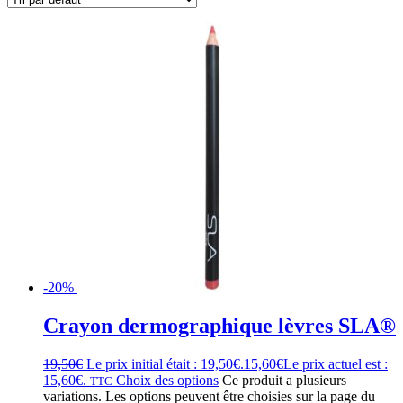
-20%
Crayon dermographique lèvres SLA®
19,50
€
Le prix initial était : 19,50€.
15,60
€
Le prix actuel est :
15,60€.
Choix des options
Ce produit a plusieurs
TTC
variations. Les options peuvent être choisies sur la page du