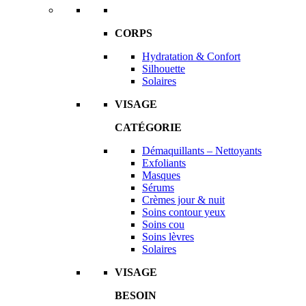
CORPS
Hydratation & Confort
Silhouette
Solaires
VISAGE
CATÉGORIE
Démaquillants – Nettoyants
Exfoliants
Masques
Sérums
Crèmes jour & nuit
Soins contour yeux
Soins cou
Soins lèvres
Solaires
VISAGE
BESOIN