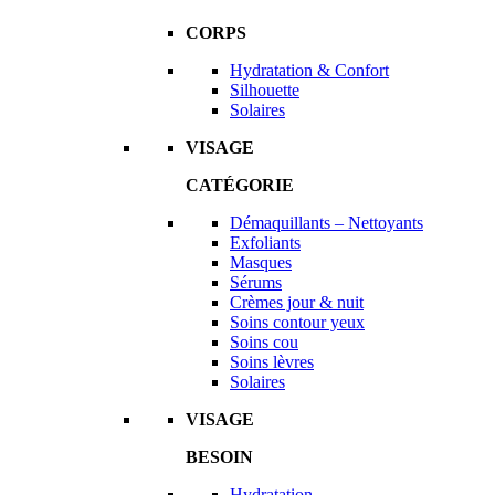
CORPS
Hydratation & Confort
Silhouette
Solaires
VISAGE
CATÉGORIE
Démaquillants – Nettoyants
Exfoliants
Masques
Sérums
Crèmes jour & nuit
Soins contour yeux
Soins cou
Soins lèvres
Solaires
VISAGE
BESOIN
Hydratation