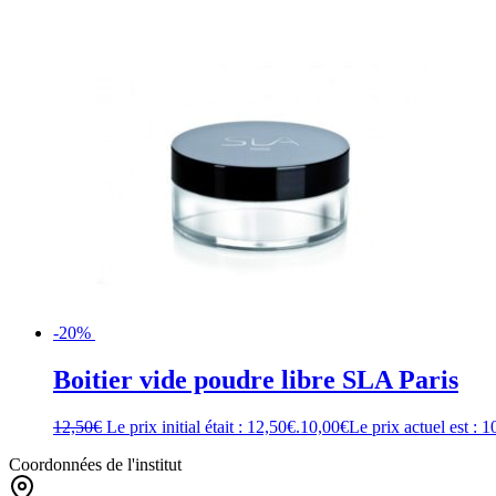
-20%
Boitier vide poudre libre SLA Paris
12,50
€
Le prix initial était : 12,50€.
10,00
€
Le prix actuel est : 1
Coordonnées de l'institut