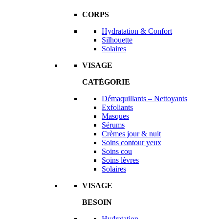
CORPS
Hydratation & Confort
Silhouette
Solaires
VISAGE
CATÉGORIE
Démaquillants – Nettoyants
Exfoliants
Masques
Sérums
Crèmes jour & nuit
Soins contour yeux
Soins cou
Soins lèvres
Solaires
VISAGE
BESOIN
Hydratation