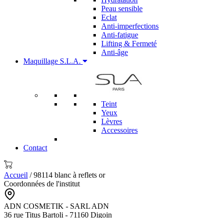
Peau sensible
Eclat
Anti-imperfections
Anti-fatigue
Lifting & Fermeté
Anti-âge
Maquillage S.L.A.
Teint
Yeux
Lèvres
Accessoires
Contact
Accueil
/ 98114 blanc à reflets or
Coordonnées de l'institut
ADN COSMETIK - SARL ADN
36 rue Titus Bartoli - 71160 Digoin