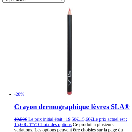
-20%
Crayon dermographique lèvres SLA®
19,50
€
Le prix initial était : 19,50€.
15,60
€
Le prix actuel est :
15,60€.
Choix des options
Ce produit a plusieurs
TTC
variations. Les options peuvent être choisies sur la page du