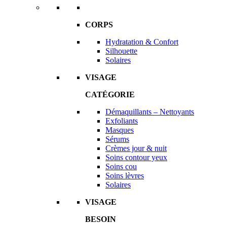
CORPS
Hydratation & Confort
Silhouette
Solaires
VISAGE
CATÉGORIE
Démaquillants – Nettoyants
Exfoliants
Masques
Sérums
Crèmes jour & nuit
Soins contour yeux
Soins cou
Soins lèvres
Solaires
VISAGE
BESOIN