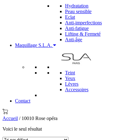
Hydratation
Peau sensible
Eclat
Anti-imperfections
Anti-fatigue
Lifting & Fermeté
Anti-âge
Maquillage S.L.A.
Teint
Yeux
Lèvres
Accessoires
Contact
Accueil
/ 10010 Rose opéra
Voici le seul résultat