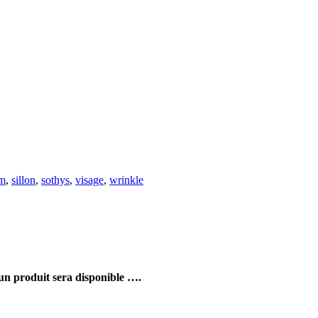
um
,
sillon
,
sothys
,
visage
,
wrinkle
 produit sera disponible ….