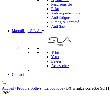
Peau sensible
Eclat
Anti-imperfections
Anti-fatigue
Lifting & Fermeté
Anti-âge
Maquillage S.L.A.
Teint
Yeux
Lèvres
Accessoires
Contact
Accueil
/
Produits Sothys - La boutique
/ BX wrinkle corrector SO
-20%