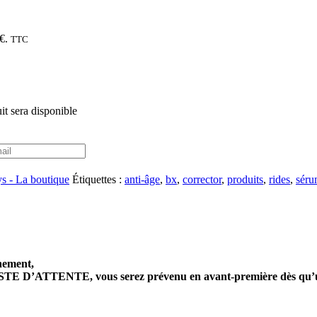
€.
TTC
it sera disponible
ys - La boutique
Étiquettes :
anti-âge
,
bx
,
corrector
,
produits
,
rides
,
sér
nement,
STE D’ATTENTE, vous serez prévenu en avant-première dès qu’un