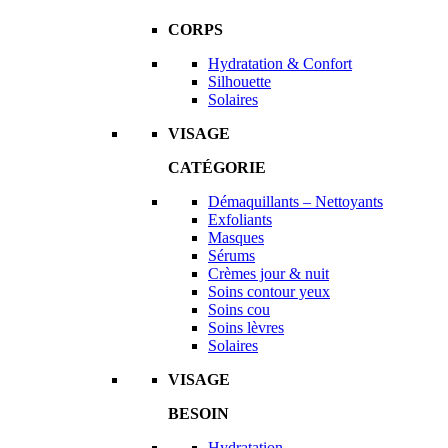
CORPS
Hydratation & Confort
Silhouette
Solaires
VISAGE
CATÉGORIE
Démaquillants – Nettoyants
Exfoliants
Masques
Sérums
Crèmes jour & nuit
Soins contour yeux
Soins cou
Soins lèvres
Solaires
VISAGE
BESOIN
Hydratation