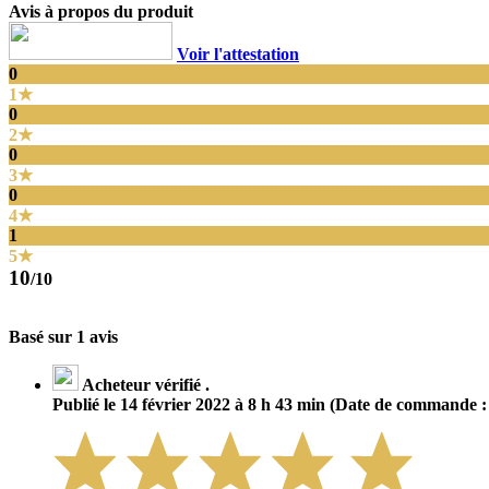
Avis à propos du produit
Voir l'attestation
0
1★
0
2★
0
3★
0
4★
1
5★
10
/10
Basé sur 1 avis
Acheteur vérifié .
Publié le 14 février 2022 à 8 h 43 min
(Date de commande : 