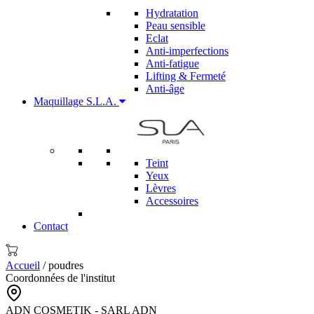
Hydratation
Peau sensible
Eclat
Anti-imperfections
Anti-fatigue
Lifting & Fermeté
Anti-âge
Maquillage S.L.A.
Teint
Yeux
Lèvres
Accessoires
Contact
Accueil
/ poudres
Coordonnées de l'institut
ADN COSMETIK - SARL ADN