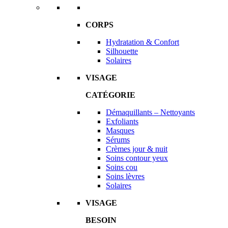
CORPS
Hydratation & Confort
Silhouette
Solaires
VISAGE
CATÉGORIE
Démaquillants – Nettoyants
Exfoliants
Masques
Sérums
Crèmes jour & nuit
Soins contour yeux
Soins cou
Soins lèvres
Solaires
VISAGE
BESOIN