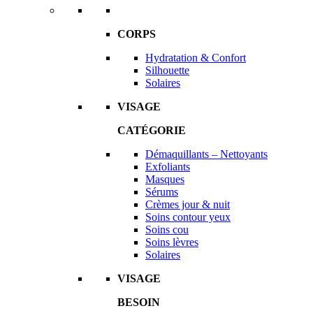
CORPS
Hydratation & Confort
Silhouette
Solaires
VISAGE
CATÉGORIE
Démaquillants – Nettoyants
Exfoliants
Masques
Sérums
Crèmes jour & nuit
Soins contour yeux
Soins cou
Soins lèvres
Solaires
VISAGE
BESOIN