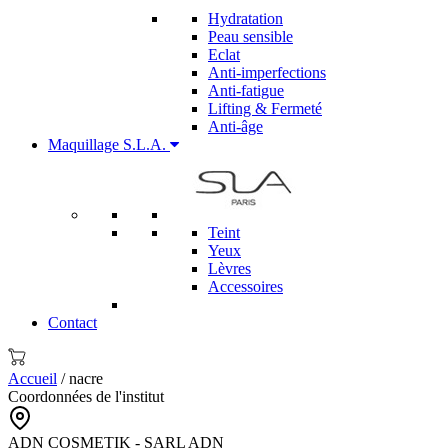
Hydratation
Peau sensible
Eclat
Anti-imperfections
Anti-fatigue
Lifting & Fermeté
Anti-âge
Maquillage S.L.A.
Teint
Yeux
Lèvres
Accessoires
Contact
Accueil
/ nacre
Coordonnées de l'institut
ADN COSMETIK - SARL ADN