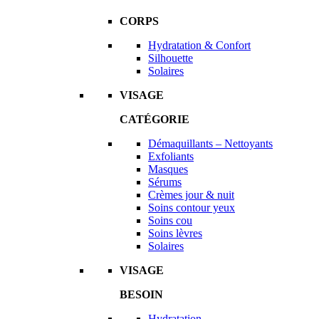
CORPS
Hydratation & Confort
Silhouette
Solaires
VISAGE
CATÉGORIE
Démaquillants – Nettoyants
Exfoliants
Masques
Sérums
Crèmes jour & nuit
Soins contour yeux
Soins cou
Soins lèvres
Solaires
VISAGE
BESOIN
Hydratation