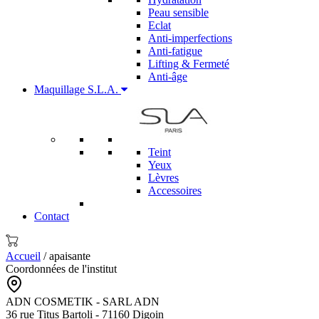
Peau sensible
Eclat
Anti-imperfections
Anti-fatigue
Lifting & Fermeté
Anti-âge
Maquillage S.L.A.
Teint
Yeux
Lèvres
Accessoires
Contact
Accueil
/ apaisante
Coordonnées de l'institut
ADN COSMETIK - SARL ADN
36 rue Titus Bartoli - 71160 Digoin