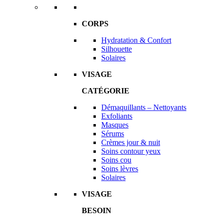
CORPS
Hydratation & Confort
Silhouette
Solaires
VISAGE
CATÉGORIE
Démaquillants – Nettoyants
Exfoliants
Masques
Sérums
Crèmes jour & nuit
Soins contour yeux
Soins cou
Soins lèvres
Solaires
VISAGE
BESOIN