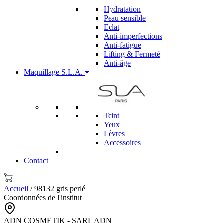
Hydratation
Peau sensible
Eclat
Anti-imperfections
Anti-fatigue
Lifting & Fermeté
Anti-âge
Maquillage S.L.A.
Teint
Yeux
Lèvres
Accessoires
Contact
Accueil
/ 98132 gris perlé
Coordonnées de l'institut
ADN COSMETIK - SARL ADN